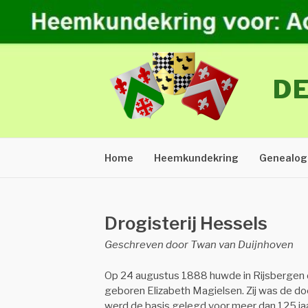
Naar
de
inhoud
springen
DE
Home
Heemkundekring
Genealog
Drogisterij Hessels
Geschreven door Twan van Duijnhoven
Op 24 augustus 1888 huwde in Rijsbergen 
geboren Elizabeth Magielsen. Zij was de doc
werd de basis gelegd voor meer dan 125 jaa