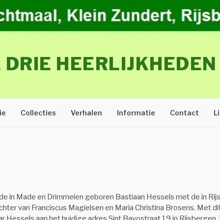
 DRIE HEERLIJKHEDEN
ie
Collecties
Verhalen
Informatie
Contact
L
de in Made en Drimmelen geboren Bastiaan Hessels met de in Rij
hter van Franciscus Magielsen en Maria Christina Brosens. Met dit
r Hessels aan het huidige adres Sint Bavostraat 19 in Rijsbergen.