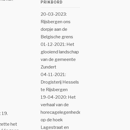
PRIKBORD
20-03-2023:
Rijsbergen ons
dorpje aan de
Belgische grens
01-12-2021: Het
glooiend landschap
van de gemeente
Zundert
04-11-2021:
Drogisterij Hessels
te Rijsbergen
19-04-2020: Het
verhaal van de
horecagelegenheden
 19.
op de hoek
zette het
Lagestraat en