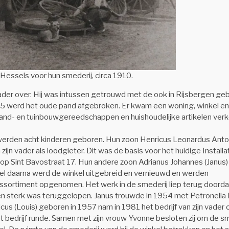
essels voor hun smederij, circa 1910.
vader over. Hij was intussen getrouwd met de ook in Rijsbergen ge
925 werd het oude pand afgebroken. Er kwam een woning, winkel en
 land- en tuinbouwgereedschappen en huishoudelijke artikelen verk
a werden acht kinderen geboren. Hun zoon Henricus Leonardus Anto
jn vader als loodgieter. Dit was de basis voor het huidige Installat
p Sint Bavostraat 17. Hun andere zoon Adrianus Johannes (Janus)
 snel daarna werd de winkel uitgebreid en vernieuwd en werden
 assortiment opgenomen. Het werk in de smederij liep terug doorda
en sterk was teruggelopen. Janus trouwde in 1954 met Petronella 
us (Louis) geboren in 1957 nam in 1981 het bedrijf van zijn vader
 bedrijf runde. Samen met zijn vrouw Yvonne besloten zij om de sm