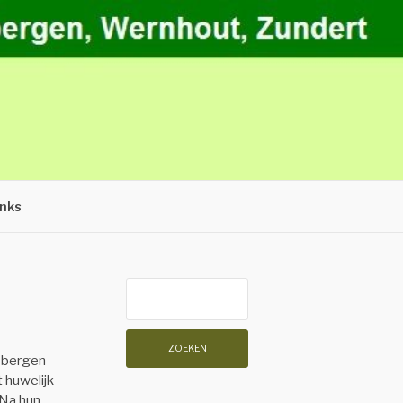
inks
Zoeken
naar:
sbergen
 huwelijk
 Na hun