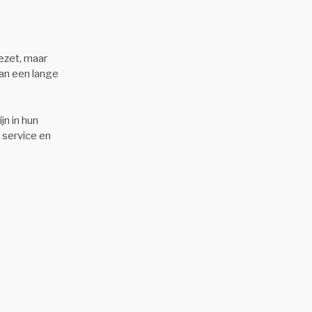
gezet, maar
van een lange
n in hun
 service en