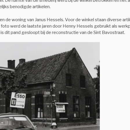
nkel. De ruimte van de smederij werd bij de winkel betrokken en het
lijks benodigde artikelen.
en de woning van Janus Hessels. Voor de winkel staan diverse arti
foto werd de laatste jaren door Henny Hessels gebruikt als werkp
 is dit pand gesloopt bij de reconstructie van de Sint Bavostraat.