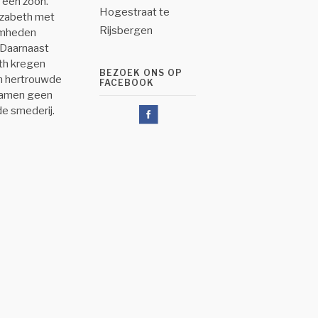
n één zoon.
Hogestraat te
lizabeth met
Rijsbergen
aamheden
 Daarnaast
eth kregen
BEZOEK ONS OP
an hertrouwde
FACEBOOK
kwamen geen
de smederij.