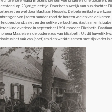
zijn echtgenote Maria Brosens kregen vier kinderen, drie dochters e
chter al op 23 jarige leeftijd. Door het huwelijk van hun dochter E
oortgezet en wel door Bastiaan Hessels. De belangrijkste werkz
nbrengen van ijzeren banden rond de houten wielen van de karren.
ij knopen, band, sajet en dergelijke verkochten. Bastiaan en Elizab
 derde kind overleed in september 1891 moeder Elizabeth. Bastia
imphena Magielsen, de oudere zus van Elizabeth. Uit dit huwelijk 
udovicus het vak van (hoef)smid en werkte samen met zijn vader in 