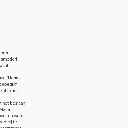
boren
 smederij
ocht.
nie (Henny)
iebedrijf
 zette het
t het beslaan
Maria
 over en werd
ederij te