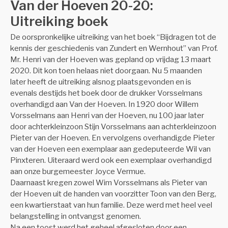
Van der Hoeven 20-20:
Uitreiking boek
De oorspronkelijke uitreiking van het boek “Bijdragen tot de
kennis der geschiedenis van Zundert en Wernhout” van Prof.
Mr. Henri van der Hoeven was gepland op vrijdag 13 maart
2020. Dit kon toen helaas niet doorgaan. Nu 5 maanden
later heeft de uitreiking alsnog plaatsgevonden en is
evenals destijds het boek door de drukker Vorsselmans
overhandigd aan Van der Hoeven. In 1920 door Willem
Vorsselmans aan Henri van der Hoeven, nu 100 jaar later
door achterkleinzoon Stijn Vorsselmans aan achterkleinzoon
Pieter van der Hoeven. En vervolgens overhandigde Pieter
van der Hoeven een exemplaar aan gedeputeerde Wil van
Pinxteren. Uiteraard werd ook een exemplaar overhandigd
aan onze burgemeester Joyce Vermue.
Daarnaast kregen zowel Wim Vorsselmans als Pieter van
der Hoeven uit de handen van voorzitter Toon van den Berg,
een kwartierstaat van hun familie. Deze werd met heel veel
belangstelling in ontvangst genomen.
Na een toost werd het geheel afgesloten door een