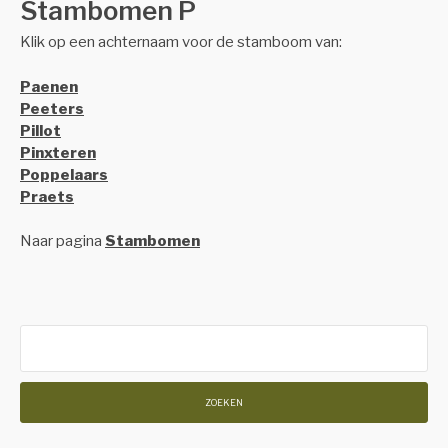
Stambomen P
Klik op een achternaam voor de stamboom van:
Paenen
Peeters
Pillot
Pinxteren
Poppelaars
Praets
Naar pagina
Stambomen
Zoeken
naar: