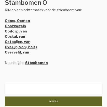
Stambomen O
Klik op een achternaam voor de stamboom van:
Ooms, Oomen
Oostvogels
Opdorp, van
Opstal, van
Ostaaijen, van
Overijn, van (Pais)
Overveld, van
Naar pagina
Stambomen
Zoeken
naar: