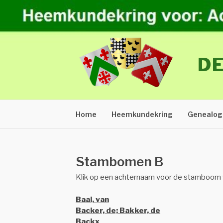
Naar
de
inhoud
springen
DE
Home
Heemkundekring
Genealog
Stambomen B
Klik op een achternaam voor de stamboom 
Baal, van
Backer, de; Bakker, de
Backx