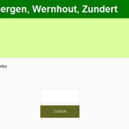
inks
Zoeken
naar: