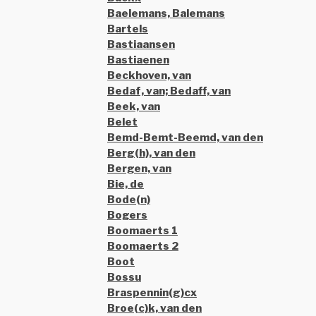
Baelemans, Balemans
Bartels
Bastiaansen
Bastiaenen
Beckhoven, van
Bedaf, van; Bedaff, van
Beek, van
Belet
Bemd-Bemt-Beemd, van den
Berg(h), van den
Bergen, van
Bie, de
Bode(n)
Bogers
Boomaerts 1
Boomaerts 2
Boot
Bossu
Braspennin(g)cx
Broe(c)k, van den