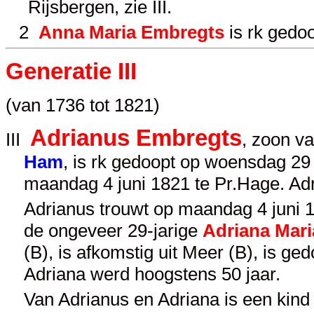
Rijsbergen, zie
III
.
2
Anna Maria Embregts
is rk gedoo
Generatie III
(van 1736 tot 1821)
Adrianus Embregts
III
, zoon v
Ham
, is rk gedoopt op woensdag 29
maandag 4 juni 1821 te Pr.Hage. Ad
Adrianus trouwt op maandag 4 juni 17
de ongeveer 29-jarige
Adriana Mari
(B), is afkomstig uit Meer (B), is ge
Adriana werd hoogstens 50 jaar.
Van Adrianus en Adriana is een kind