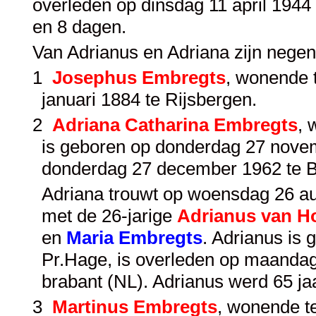
overleden op dinsdag 11 april 1944
en 8 dagen.
Van Adrianus en Adriana zijn nege
1
Josephus Embregts
, wonende 
januari 1884 te Rijsbergen.
2
Adriana Catharina Embregts
, 
is geboren op donderdag 27 novem
donderdag 27 december 1962 te B
Adriana trouwt op woensdag 26 aug
met de 26-jarige
Adrianus van 
en
Maria Embregts
. Adrianus is 
Pr.Hage, is overleden op maandag
brabant (NL). Adrianus werd 65 j
3
Martinus Embregts
, wonende t