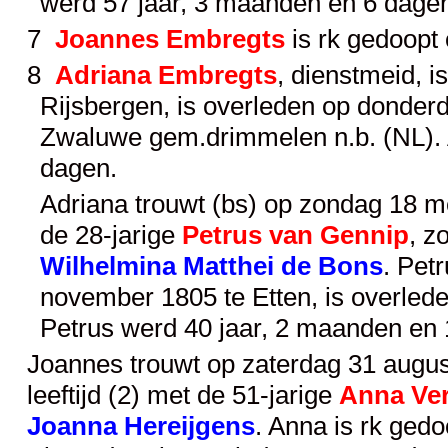
werd 57 jaar, 3 maanden en 6 dage
7
Joannes Embregts
is rk gedoopt
8
Adriana Embregts
, dienstmeid, 
Rijsbergen, is overleden op donder
Zwaluwe gem.drimmelen n.b. (NL). 
dagen.
Adriana trouwt (bs) op zondag 18 mei
de 28-jarige
Petrus van Gennip
, z
Wilhelmina Matthei de Bons
. Pet
november 1805 te Etten, is overlede
Petrus werd 40 jaar, 2 maanden en 
Joannes trouwt op zaterdag 31 augus
leeftijd (2) met de 51-jarige
Anna Ve
Joanna Hereijgens
. Anna is rk ged