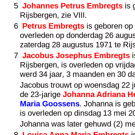
5
Johannes Petrus Embregts
is 
Rijsbergen, zie
VIII
.
6
Petrus Embregts
is geboren op 
overleden op donderdag 26 august
zaterdag 28 augustus 1971 te Rij
7
Jacobus Josephus Embregts
i
Rijsbergen, is overleden op vrij
werd 34 jaar, 3 maanden en 30 d
Jacobus trouwt op woensdag 22 jul
de 23-jarige
Johanna Adriana He
Maria Goossens
. Johanna is ge
is overleden op dinsdag 13 mei 2
Johanna was later gehuwd (2) me
8
Louisa Anna Maria Embregts
i