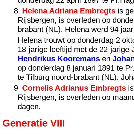
donderdag 22 april 1897 te Pr.Hag
8
Helena Adriana Embregts
is ge
Rijsbergen, is overleden op dond
brabant (NL). Helena werd 94 jaa
Helena trouwt op donderdag 2 okto
18-jarige leeftijd met de 22-jarige
Hendrikus Kooremans
en
Johan
op donderdag 8 januari 1891 te Pr
te Tilburg noord-brabant (NL). J
9
Cornelis Adrianus Embregts
is
Rijsbergen, is overleden op maand
dagen.
Generatie VIII