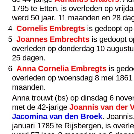
1795 te Etten, is overleden op vrijd
werd 50 jaar, 11 maanden en 28 da
4
Cornelis Embregts
is gedoopt op
5
Joannes Embrechts
is gedoopt o
overleden op donderdag 10 augustu
25 dagen.
6
Anna Cornelia Embregts
is gedoo
overleden op woensdag 8 mei 1861 t
maanden.
Anna trouwt (bs) op dinsdag 6 novem
met de 42-jarige
Joannis van der 
Jacomina van den Broek
. Joanni
januari 1785 te Rijsbergen, is over