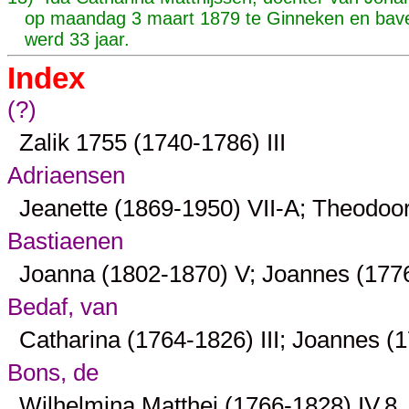
op maandag 3 maart 1879 te Ginneken en bavel
werd 33 jaar.
Index
(?)
Zalik 1755 (1740-1786)
III
Adriaensen
Jeanette (1869-1950)
VII-A
; Theodoo
Bastiaenen
Joanna (1802-1870)
V
; Joannes (17
Bedaf, van
Catharina (1764-1826)
III
; Joannes (
Bons, de
Wilhelmina Matthei (1766-1828)
IV.8