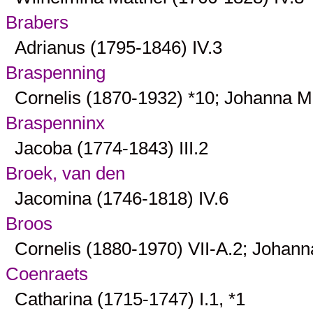
Brabers
Adrianus (1795-1846)
IV.3
Braspenning
Cornelis (1870-1932) *
10
; Johanna Ma
Braspenninx
Jacoba (1774-1843)
III.2
Broek, van den
Jacomina (1746-1818)
IV.6
Broos
Cornelis (1880-1970)
VII-A.2
; Johann
Coenraets
Catharina (1715-1747)
I.1
, *
1