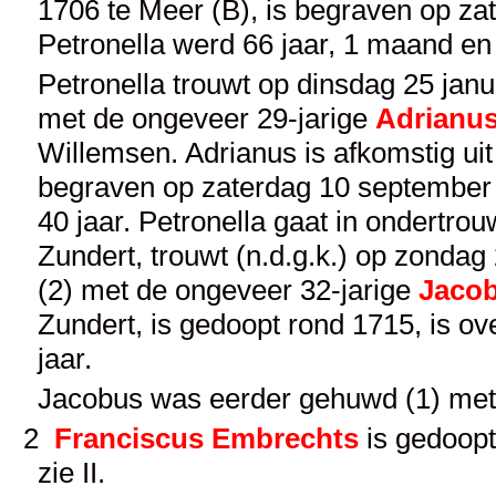
1706 te Meer (B), is begraven op za
Petronella werd 66 jaar, 1 maand en
Petronella trouwt op dinsdag 25 janua
met de ongeveer 29-jarige
Adrianus
Willemsen. Adrianus is afkomstig ui
begraven op zaterdag 10 september 
40 jaar. Petronella gaat in ondertro
Zundert, trouwt (n.d.g.k.) op zondag
(2) met de ongeveer 32-jarige
Jaco
Zundert, is gedoopt rond 1715, is o
jaar.
Jacobus was eerder gehuwd (1) met
2
Franciscus Embrechts
is gedoopt
zie
II
.