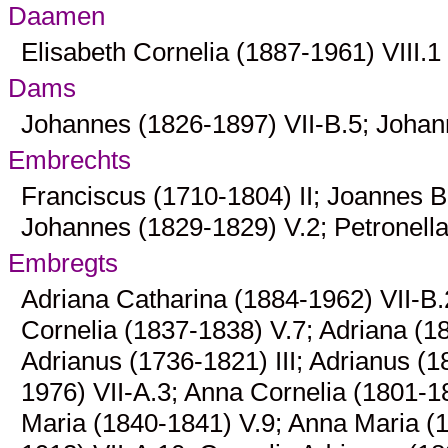
Daamen
Elisabeth Cornelia (1887-1961)
VIII.1
Dams
Johannes (1826-1897)
VII-B.5
; Johan
Embrechts
Franciscus (1710-1804)
II
; Joannes B
Johannes (1829-1829)
V.2
; Petronel
Embregts
Adriana Catharina (1884-1962)
VII-B.
Cornelia (1837-1838)
V.7
; Adriana (
Adrianus (1736-1821)
III
; Adrianus (
1976)
VII-A.3
; Anna Cornelia (1801-
Maria (1840-1841)
V.9
; Anna Maria 