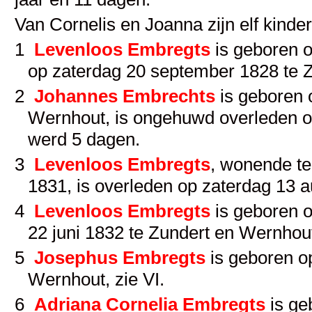
Van Cornelis en Joanna zijn elf kinde
1
Levenloos Embregts
is geboren o
op zaterdag 20 september 1828 te 
2
Johannes Embrechts
is geboren 
Wernhout, is ongehuwd overleden o
werd 5 dagen.
3
Levenloos Embregts
, wonende te
1831, is overleden op zaterdag 13 
4
Levenloos Embregts
is geboren op
22 juni 1832 te Zundert en Wernhou
5
Josephus Embregts
is geboren o
Wernhout, zie
VI
.
6
Adriana Cornelia Embregts
is ge