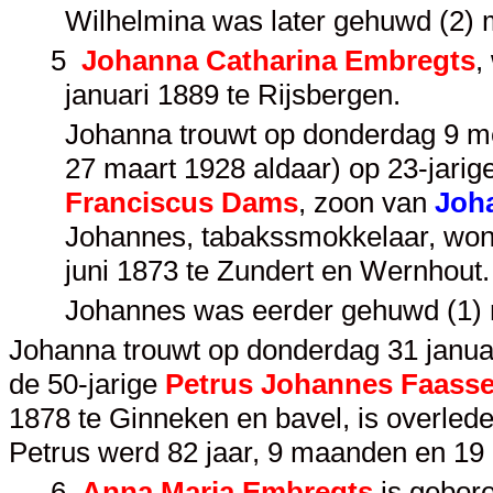
Wilhelmina was later gehuwd (2) 
5
Johanna Catharina Embregts
,
januari 1889 te Rijsbergen.
Johanna trouwt op donderdag 9 me
27 maart 1928 aldaar) op 23-jarige
Franciscus Dams
, zoon van
Joh
Johannes, tabakssmokkelaar, wone
juni 1873 te Zundert en Wernhout.
Johannes was eerder gehuwd (1)
Johanna trouwt op donderdag 31 januari
de 50-jarige
Petrus Johannes Faass
1878 te Ginneken en bavel, is overle
Petrus werd 82 jaar, 9 maanden en 19
6
Anna Maria Embregts
is gebore