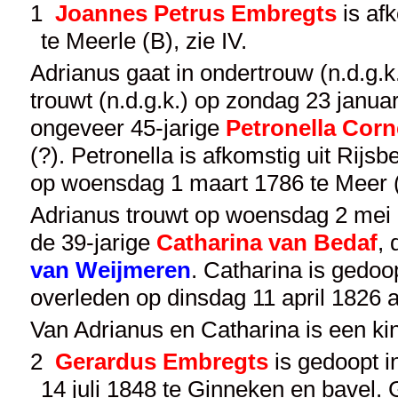
1
Joannes Petrus Embregts
is afk
te Meerle (B), zie
IV
.
Adrianus gaat in ondertrouw (n.d.g.k
trouwt (n.d.g.k.) op zondag 23 januar
ongeveer 45-jarige
Petronella Corn
(?). Petronella is afkomstig uit Rijs
op woensdag 1 maart 1786 te Meer (B
Adrianus trouwt op woensdag 2 mei 18
de 39-jarige
Catharina van Bedaf
,
van Weijmeren
. Catharina is gedo
overleden op dinsdag 11 april 1826 
Van Adrianus en Catharina is een ki
2
Gerardus Embregts
is gedoopt in
14 juli 1848 te Ginneken en bavel. 