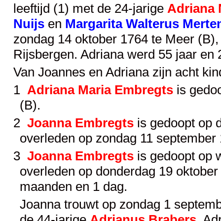
leeftijd (1) met de 24-jarige
Adriana 
Nuijs
en
Margarita Walterus Merte
zondag 14 oktober 1764 te Meer (B)
Rijsbergen. Adriana werd 55 jaar en 
Van Joannes en Adriana zijn acht ki
1
Adriana Maria Embregts
is gedo
(B).
2
Joanna Embregts
is gedoopt op 
overleden op zondag 11 september 
3
Joanna Embregts
is gedoopt op w
overleden op donderdag 19 oktober 
maanden en 1 dag.
Joanna trouwt op zondag 1 september
de 44-jarige
Adrianus Brabers
. Ad