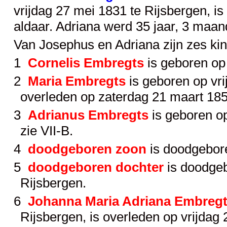
vrijdag 27 mei 1831 te Rijsbergen, i
aldaar. Adriana werd 35 jaar, 3 maa
Van Josephus en Adriana zijn zes ki
1
Cornelis Embregts
is geboren op 
2
Maria Embregts
is geboren op vri
overleden op zaterdag 21 maart 185
3
Adrianus Embregts
is geboren o
zie
VII-B
.
4
doodgeboren zoon
is doodgebore
5
doodgeboren dochter
is doodge
Rijsbergen.
6
Johanna Maria Adriana Embreg
Rijsbergen, is overleden op vrijdag