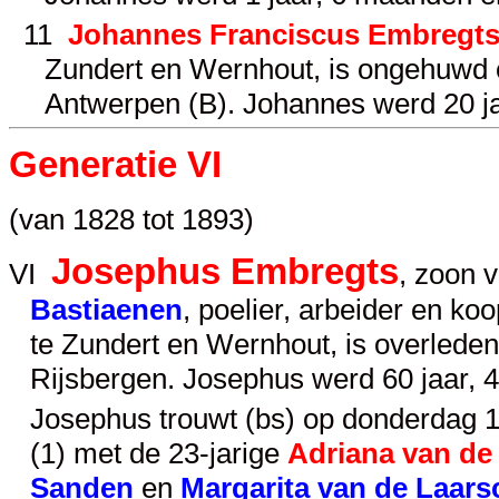
11
Johannes Franciscus Embregt
Zundert en Wernhout, is ongehuwd 
Antwerpen (B). Johannes werd 20 j
Generatie VI
(van 1828 tot 1893)
Josephus Embregts
VI
, zoon 
Bastiaenen
, poelier, arbeider en k
te Zundert en Wernhout, is overled
Rijsbergen. Josephus werd 60 jaar,
Josephus trouwt (bs) op donderdag 1 j
(1) met de 23-jarige
Adriana van de
Sanden
en
Margarita van de Laars