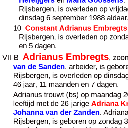
Hereijgers
en
Maria Goossens
.
Rijsbergen, is overleden op vrijd
dinsdag 6 september 1988 aldaar.
10
Constant Adrianus Embregts
Rijsbergen, is overleden op zond
en 5 dagen.
Adrianus Embregts
VII-B
, zoo
van de Sanden
, arbeider, is geb
Rijsbergen, is overleden op dinsda
46 jaar, 11 maanden en 7 dagen.
Adrianus trouwt (bs) op maandag 2
leeftijd met de 26-jarige
Adriana Kr
Johanna van der Zanden
. Adrian
Rijsbergen, is geboren op zondag 3