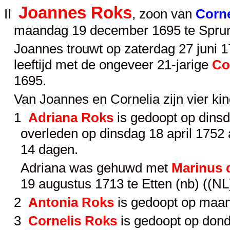
Joannes Roks
II
, zoon van
Corne
maandag 19 december 1695 te Sprund
Joannes trouwt op zaterdag 27 juni 1
leeftijd met de ongeveer 21-jarige
Co
1695.
Van Joannes en Cornelia zijn vier ki
1
Adriana Roks
is gedoopt op dinsd
overleden op dinsdag 18 april 1752
14 dagen.
Adriana was gehuwd met
Marinus 
19 augustus 1713 te Etten (nb) ((NL
2
Antonia Roks
is gedoopt op maan
3
Cornelis Roks
is gedoopt op dond