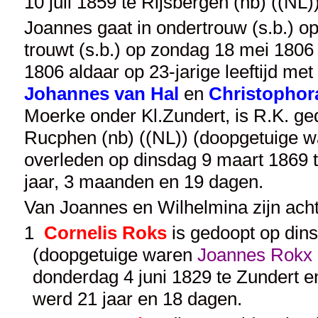
10 juli 1859 te Rijsbergen (nb) ((NL
Joannes gaat in ondertrouw (s.b.) o
trouwt (s.b.) op zondag 18 mei 1806 
1806 aldaar op 23-jarige leeftijd met
Johannes van Hal
en
Christophor
Moerke onder Kl.Zundert, is R.K. 
Rucphen (nb) ((NL)) (doopgetuige 
overleden op dinsdag 9 maart 1869 t
jaar, 3 maanden en 19 dagen.
Van Joannes en Wilhelmina zijn ach
1
Cornelis Roks
is gedoopt op din
(doopgetuige waren
Joannes Rokx
donderdag 4 juni 1829 te Zundert en
werd 21 jaar en 18 dagen.