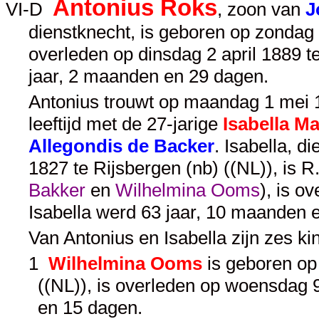
Antonius Roks
VI-D
, zoon van
J
dienstknecht, is geboren op zondag 
overleden op dinsdag 2 april 1889 t
jaar, 2 maanden en 29 dagen.
Antonius trouwt op maandag 1 mei 1
leeftijd met de 27-jarige
Isabella M
Allegondis de Backer
. Isabella, d
1827 te Rijsbergen (nb) ((NL)), is
Bakker
en
Wilhelmina Ooms
), is o
Isabella werd 63 jaar, 10 maanden 
Van Antonius en Isabella zijn zes k
1
Wilhelmina Ooms
is geboren op 
((NL)), is overleden op woensdag 
en 15 dagen.