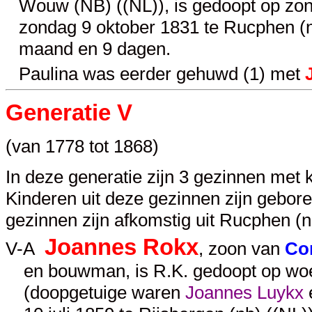
Wouw (NB) ((NL)), is gedoopt op zon
zondag 9 oktober 1831 te Rucphen (nb
maand en 9 dagen.
Paulina was eerder gehuwd (1) met
J
Generatie V
(van 1778 tot 1868)
In deze generatie zijn 3 gezinnen met 
Kinderen uit deze gezinnen zijn gebor
gezinnen zijn afkomstig uit Rucphen (nb
Joannes Rokx
V-A
, zoon van
Cor
en bouwman, is R.K. gedoopt op woe
(doopgetuige waren
Joannes Luykx