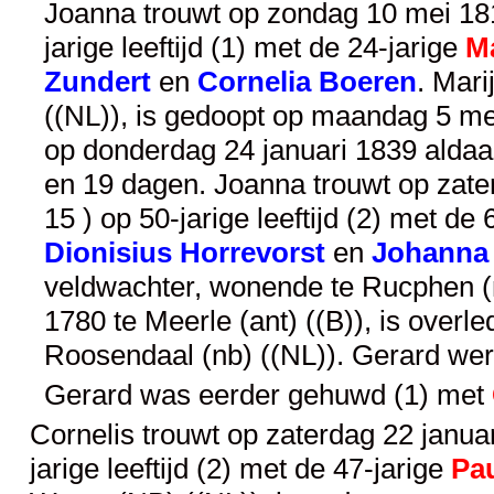
Joanna trouwt op zondag 10 mei 181
jarige leeftijd (1) met de 24-jarige
M
Zundert
en
Cornelia Boeren
. Mari
((NL)), is gedoopt op maandag 5 me
op donderdag 24 januari 1839 aldaar
en 19 dagen. Joanna trouwt op zate
15 ) op 50-jarige leeftijd (2) met de
Dionisius Horrevorst
en
Johanna 
veldwachter, wonende te Rucphen (n
1780 te Meerle (ant) ((B)), is over
Roosendaal (nb) ((NL)). Gerard wer
Gerard was eerder gehuwd (1) met
Cornelis trouwt op zaterdag 22 januar
jarige leeftijd (2) met de 47-jarige
Pau