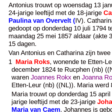
Antonius trouwt op woensdag 13 janu
24-jarige leeftijd met de 18-jarige
Ca
Paulina van Overvelt (
IV
). Catharin
gedoopt op donderdag 10 juli 1794 t
maandag 25 mei 1857 aldaar (akte 3
15 dagen.
Van Antonius en Catharina zijn twee
1
Maria Roks
, wonende te Etten-Le
december 1824 te Rucphen (nb) ((NL
waren
Joannes Rokx
en
Joanna R
Etten-Leur (nb) ((NL)). Maria werd
Maria trouwt op donderdag 15 april 
jarige leeftijd met de 23-jarige
Joha
Maria van Caem
. Johannes is geb