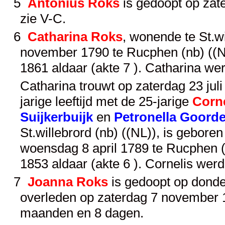
5
Antonius Roks
is gedoopt op zate
zie
V-C
.
6
Catharina Roks
, wonende te St.wi
november 1790 te Rucphen (nb) ((NL
1861 aldaar (akte 7 ). Catharina we
Catharina trouwt op zaterdag 23 juli
jarige leeftijd met de 25-jarige
Corne
Suijkerbuijk
en
Petronella Goord
St.willebrord (nb) ((NL)), is geboren
woensdag 8 april 1789 te Rucphen (n
1853 aldaar (akte 6 ). Cornelis wer
7
Joanna Roks
is gedoopt op donder
overleden op zaterdag 7 november 1
maanden en 8 dagen.