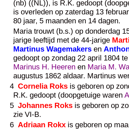
(nb) ((NL)), is R.K. gedoopt (doop
is overleden op zaterdag 13 februar
80 jaar, 5 maanden en 14 dagen.
Maria trouwt (b.s.) op donderdag 15
jarige leeftijd met de 44-jarige
Mart
Martinus Wagemakers
en
Anthon
gedoopt op zondag 22 april 1804 te
Marinus H. Heeren
en
Maria M. W
augustus 1862 aldaar. Martinus we
4
Cornelia Roks
is geboren op zond
R.K. gedoopt (doopgetuige waren
A
5
Johannes Roks
is geboren op zo
zie
VI-B
.
6
Adriaan Rokx
is geboren op maa