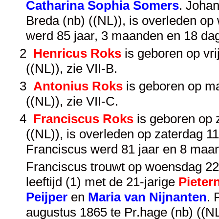
Catharina Sophia Somers
. Johan
Breda (nb) ((NL)), is overleden o
werd 85 jaar, 3 maanden en 18 da
2
Henricus Roks
is geboren op vri
((NL)), zie
VII-B
.
3
Antonius Roks
is geboren op m
((NL)), zie
VII-C
.
4
Franciscus Roks
is geboren op z
((NL)), is overleden op zaterdag 11
Franciscus werd 81 jaar en 8 maa
Franciscus trouwt op woensdag 22 j
leeftijd (1) met de 21-jarige
Pietern
Peijper
en
Maria van Nijnanten
. 
augustus 1865 te Pr.hage (nb) ((N