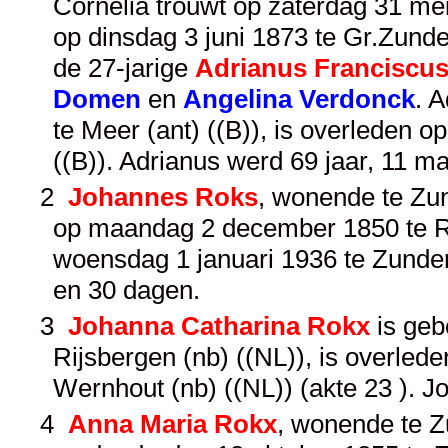
Cornelia trouwt op zaterdag 31 mei 
op dinsdag 3 juni 1873 te Gr.Zunder
de 27-jarige
Adrianus Franciscu
Domen
en
Angelina Verdonck
. 
te Meer (ant) ((B)), is overleden o
((B)). Adrianus werd 69 jaar, 11 
2
Johannes Roks
, wonende te Zun
op maandag 2 december 1850 te Rij
woensdag 1 januari 1936 te Zundert
en 30 dagen.
3
Johanna Catharina Rokx
is geb
Rijsbergen (nb) ((NL)), is overle
Wernhout (nb) ((NL)) (akte 23 ). 
4
Anna Maria Rokx
, wonende te Z