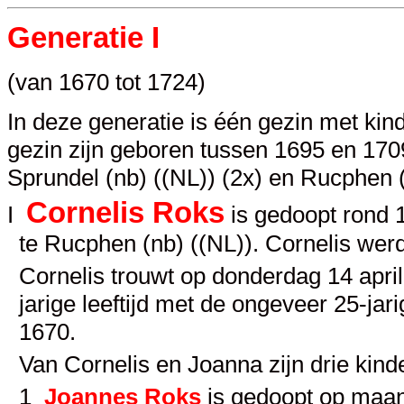
Generatie I
(van 1670 tot 1724)
In deze generatie is één gezin met kin
gezin zijn geboren tussen 1695 en 1709.
Sprundel (nb) ((NL)) (2x) en Rucphen (
Cornelis Roks
I
is gedoopt rond 1
te Rucphen (nb) ((NL)). Cornelis werd
Cornelis trouwt op donderdag 14 apri
jarige leeftijd met de ongeveer 25-jar
1670.
Van Cornelis en Joanna zijn drie kin
1
Joannes Roks
is gedoopt op maan