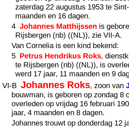
zaterdag 22 augustus 1953 te Sint-N
maanden en 16 dagen.
4
Johannes Matthijssen
is gebore
Rijsbergen (nb) ((NL)), zie
VII-A
.
Van Cornelia is een kind bekend:
5
Petrus Hendrikus Roks
, dienst
te Rijsbergen (nb) ((NL)), is over
werd 17 jaar, 11 maanden en 9 da
Johannes Roks
VI-B
, zoon van
bouwman, is geboren op zondag 8 ok
overleden op vrijdag 16 februari 19
jaar, 4 maanden en 8 dagen.
Johannes trouwt op donderdag 12 jan