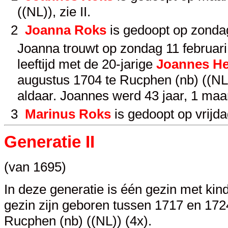
((NL)), zie
II
.
2
Joanna Roks
is gedoopt op zondag
Joanna trouwt op zondag 11 februari
leeftijd met de 20-jarige
Joannes H
augustus 1704 te Rucphen (nb) ((NL)
aldaar. Joannes werd 43 jaar, 1 ma
3
Marinus Roks
is gedoopt op vrijda
Generatie II
(van 1695)
In deze generatie is één gezin met kin
gezin zijn geboren tussen 1717 en 1724.
Rucphen (nb) ((NL)) (4x).