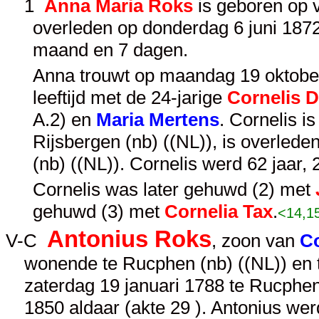
1
Anna Maria Roks
is geboren op v
overleden op donderdag 6 juni 1872 
maand en 7 dagen.
Anna trouwt op maandag 19 oktober
leeftijd met de 24-jarige
Cornelis D
A.2
) en
Maria Mertens
. Cornelis 
Rijsbergen (nb) ((NL)), is overled
(nb) ((NL)). Cornelis werd 62 jaar
Cornelis was later gehuwd (2) met
gehuwd (3) met
Cornelia Tax
.
<14,1
Antonius Roks
V-C
, zoon van
Co
wonende te Rucphen (nb) ((NL)) en te
zaterdag 19 januari 1788 te Rucphen
1850 aldaar (akte 29 ). Antonius we