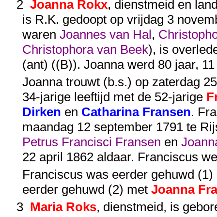
2
Joanna Rokx
, dienstmeid en lan
is R.K. gedoopt op vrijdag 3 novem
waren
Joannes van Hal
,
Christoph
Christophora van Beek
), is overle
(ant) ((B)). Joanna werd 80 jaar, 
Joanna trouwt (b.s.) op zaterdag 2
34-jarige leeftijd met de 52-jarige
F
Dirken
en
Catharina Fransen
. Fr
maandag 12 september 1791 te Rijs
Petrus Francisci Fransen
en
Joanna
22 april 1862 aldaar. Franciscus w
Franciscus was eerder gehuwd (1)
eerder gehuwd (2) met
Joanna Fr
3
Maria Roks
, dienstmeid, is gebo