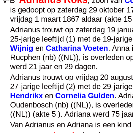
V-B
, zoon van
Co
is gedoopt op zaterdag 29 oktober 1
vrijdag 1 maart 1867 aldaar (akte 1
Adrianus trouwt op zaterdag 19 janua
25-jarige leeftijd (1) met de 19-jarig
Wijnig
en
Catharina Voeten
. Anna
Rucphen (nb) ((NL)), is overleden 
werd 21 jaar en 29 dagen.
Adrianus trouwt op vrijdag 20 august
27-jarige leeftijd (2) met de 29-jarig
Hendrikx
en
Cornelia Gulden
. Adr
Oudenbosch (nb) ((NL)), is overlede
((NL)) (akte 5 ). Adriana werd 75 ja
Van Adrianus en Adriana is een kind