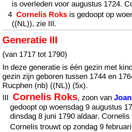
is overleden voor augustus 1724. C
4
Cornelis Roks
is gedoopt op woe
((NL)), zie
III
.
Generatie III
(van 1717 tot 1790)
In deze generatie is één gezin met kin
gezin zijn geboren tussen 1744 en 1764.
Rucphen (nb) ((NL)) (5x).
Cornelis Roks
III
, zoon van
Joan
gedoopt op woensdag 9 augustus 172
dinsdag 8 juni 1790 aldaar. Corneli
Cornelis trouwt op zondag 9 februari