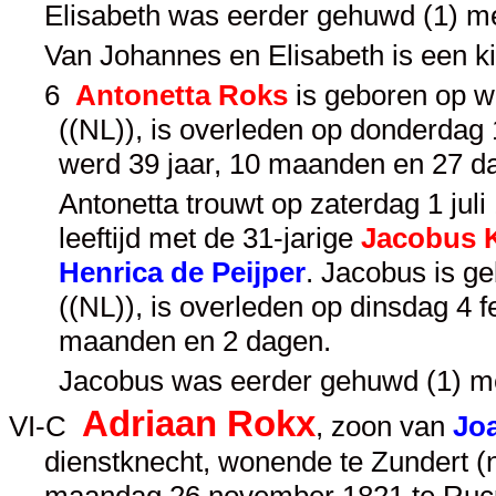
Elisabeth was eerder gehuwd (1) m
Van Johannes en Elisabeth is een k
6
Antonetta Roks
is geboren op w
((NL)), is overleden op donderdag 
werd 39 jaar, 10 maanden en 27 d
Antonetta trouwt op zaterdag 1 juli
leeftijd met de 31-jarige
Jacobus 
Henrica de Peijper
. Jacobus is g
((NL)), is overleden op dinsdag 4 f
maanden en 2 dagen.
Jacobus was eerder gehuwd (1) m
Adriaan Rokx
VI-C
, zoon van
Jo
dienstknecht, wonende te Zundert (
maandag 26 november 1821 te Rucph