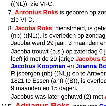
((NL)), zie
VI-C
.
7
Antonius Roks
is geboren op zon
zie
VI-D
.
8
Jacoba Roks
, dienstmeid, is ge
(nb) ((NL)), is overleden op zonda
Jacoba werd 29 jaar, 3 maanden e
Jacoba trouwt (b.s.) op zaterdag 6 j
leeftijd met de 29-jarige
Jacobus C
Jacobus Koopman
en
Joanna B
Rijsbergen (nb) ((NL)) en te Antwer
1821 te Essen (ant) ((B)), is overl
9 maanden en 15 dagen.
Jacobus was later gehuwd (2) met
Adrianus Roks