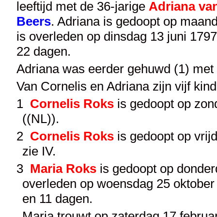
leeftijd met de 36-jarige
Adriana va
Beers
. Adriana is gedoopt op maan
is overleden op dinsdag 13 juni 179
22 dagen.
Adriana was eerder gehuwd (1) met
Van Cornelis en Adriana zijn vijf ki
1
Cornelis Roks
is gedoopt op zon
((NL)).
2
Cornelis Roks
is gedoopt op vrij
zie
IV
.
3
Maria Roks
is gedoopt op donderd
overleden op woensdag 25 oktober 
en 11 dagen.
Maria trouwt op zaterdag 17 februar