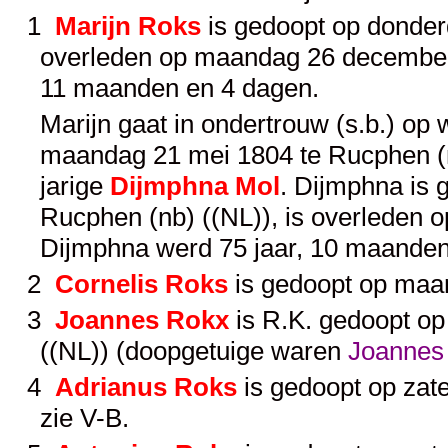
1
Marijn Roks
is gedoopt op donderd
overleden op maandag 26 december 1
11 maanden en 4 dagen.
Marijn gaat in ondertrouw (s.b.) op
maandag 21 mei 1804 te Rucphen (nb)
jarige
Dijmphna Mol
. Dijmphna is 
Rucphen (nb) ((NL)), is overleden o
Dijmphna werd 75 jaar, 10 maanden
2
Cornelis Roks
is gedoopt op maan
3
Joannes Rokx
is R.K. gedoopt op
((NL)) (doopgetuige waren
Joannes
4
Adrianus Roks
is gedoopt op zat
zie
V-B
.