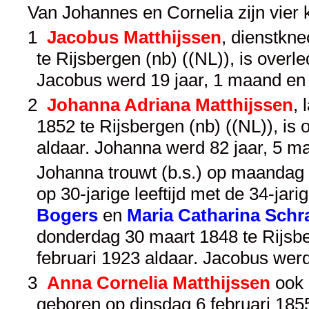
Van Johannes en Cornelia zijn vier
1
Jacobus Matthijssen
, dienstkn
te Rijsbergen (nb) ((NL)), is over
Jacobus werd 19 jaar, 1 maand en
2
Johanna Adriana Matthijssen
,
1852 te Rijsbergen (nb) ((NL)), i
aldaar. Johanna werd 82 jaar, 5 
Johanna trouwt (b.s.) op maandag 
op 30-jarige leeftijd met de 34-jari
Bogers
en
Maria Catharina Sch
donderdag 30 maart 1848 te Rijsbe
februari 1923 aldaar. Jacobus wer
3
Anna Cornelia Matthijssen
ook 
geboren op dinsdag 6 februari 1855