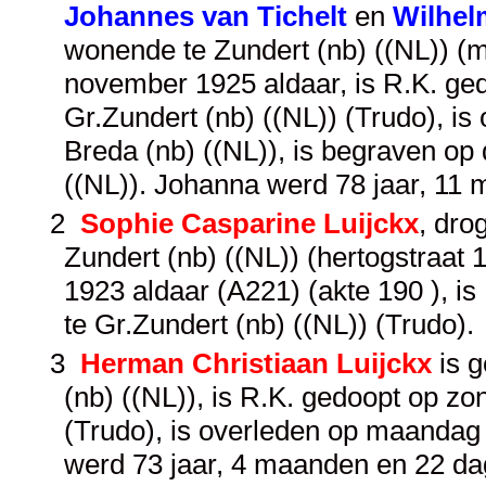
Johannes van Tichelt
en
Wilhel
wonende te Zundert (nb) ((NL)) (m
november 1925 aldaar, is R.K. g
Gr.Zundert (nb) ((NL)) (Trudo), 
Breda (nb) ((NL)), is begraven op
((NL)). Johanna werd 78 jaar, 11
2
Sophie Casparine Luijckx
, dro
Zundert (nb) ((NL)) (hertogstraat
1923 aldaar (A221) (akte 190 ), 
te Gr.Zundert (nb) ((NL)) (Trudo).
3
Herman Christiaan Luijckx
is g
(nb) ((NL)), is R.K. gedoopt op zo
(Trudo), is overleden op maandag 
werd 73 jaar, 4 maanden en 22 da