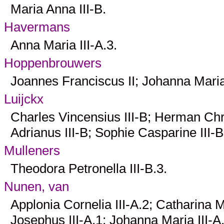
Maria Anna
III-B
.
Havermans
Anna Maria
III-A.3
.
Hoppenbrouwers
Joannes Franciscus
II
; Johanna Mari
Luijckx
Charles Vincensius
III-B
; Herman Chr
Adrianus
III-B
; Sophie Casparine
III-
Mulleners
Theodora Petronella
III-B.3
.
Nunen, van
Applonia Cornelia
III-A.2
; Catharina 
Josephus
III-A.1
; Johanna Maria
III-A