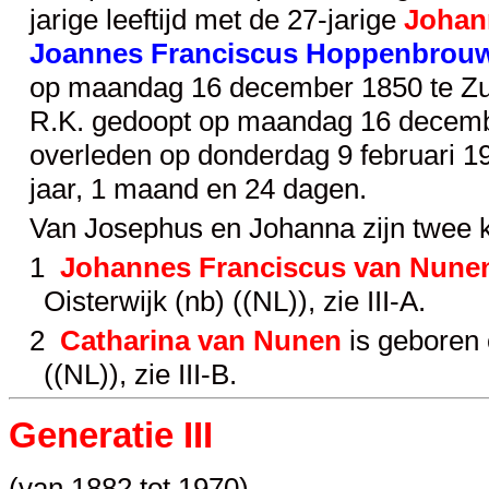
jarige leeftijd met de 27-jarige
Johan
Joannes Franciscus Hoppenbrou
op maandag 16 december 1850 te Zund
R.K. gedoopt op maandag 16 december
overleden op donderdag 9 februari 19
jaar, 1 maand en 24 dagen.
Van Josephus en Johanna zijn twee 
1
Johannes Franciscus van Nune
Oisterwijk (nb) ((NL)), zie
III-A
.
2
Catharina van Nunen
is geboren 
((NL)), zie
III-B
.
Generatie III
(van 1882 tot 1970)