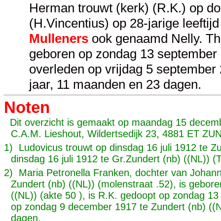
Herman trouwt (kerk) (R.K.) op d
(H.Vincentius) op 28-jarige leeftij
Mulleners
ook genaamd Nelly. The
geboren op zondag 13 september 1
overleden op vrijdag 5 september 
jaar, 11 maanden en 23 dagen.
Noten
Dit overzicht is gemaakt op maandag 15 decemb
C.A.M. Lieshout, Wildertsedijk 23, 4881 ET Z
1) Ludovicus trouwt op dinsdag 16 juli 1912 te Zun
dinsdag 16 juli 1912 te Gr.Zundert (nb) ((NL)) (
2) Maria Petronella Franken, dochter van Johan
Zundert (nb) ((NL)) (molenstraat .52), is gebo
((NL)) (akte 50 ), is R.K. gedoopt op zondag 13
op zondag 9 december 1917 te Zundert (nb) ((N
dagen.