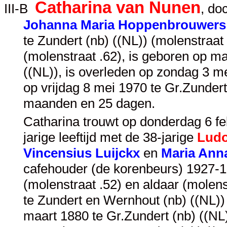
Catharina van Nunen
III-B
, do
Johanna Maria Hoppenbrouwers
te Zundert (nb) ((NL)) (molenstraat 
(molenstraat .62), is geboren op ma
((NL)), is overleden op zondag 3 me
op vrijdag 8 mei 1970 te Gr.Zundert
maanden en 25 dagen.
Catharina trouwt op donderdag 6 feb
jarige leeftijd met de 38-jarige
Ludo
Vincensius Luijckx
en
Maria Ann
cafehouder (de korenbeurs) 1927-1
(molenstraat .52) en aldaar (molens
te Zundert en Wernhout (nb) ((NL)) 
maart 1880 te Gr.Zundert (nb) ((NL