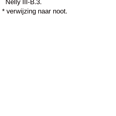
Nelly
III-B.3
.
* verwijzing naar noot.