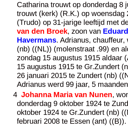
Catharina trouwt op donderdag 8 ju
trouwt (kerk) (R.K.) op woensdag 
(Trudo) op 31-jarige leeftijd met d
van den Broek
, zoon van
Eduard
Havermans
. Adrianus, chauffeur,
(nb) ((NL)) (molenstraat .99) en a
zondag 15 augustus 1915 aldaar (A
15 augustus 1915 te Gr.Zundert (n
26 januari 2015 te Zundert (nb) ((N
Adrianus werd 99 jaar, 5 maanden
4
Johanna Maria van Nunen
, wo
donderdag 9 oktober 1924 te Zunder
oktober 1924 te Gr.Zundert (nb) (
februari 2008 te Essen (ant) ((B)