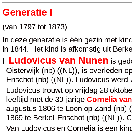
Generatie I
(van 1797 tot 1873)
In deze generatie is één gezin met kind
in 1844. Het kind is afkomstig uit Berk
Ludovicus van Nunen
I
is ged
Oisterwijk (nb) ((NL)), is overleden
Enschot (nb) ((NL)). Ludovicus werd 
Ludovicus trouwt op vrijdag 28 oktobe
leeftijd met de 30-jarige
Cornelia van
augustus 1806 te Loon op Zand (nb) (
1869 te Berkel-Enschot (nb) ((NL)). 
Van Ludovicus en Cornelia is een kin