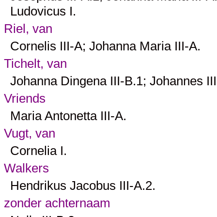
Ludovicus
I
.
Riel, van
Cornelis
III-A
; Johanna Maria
III-A
.
Tichelt, van
Johanna Dingena
III-B.1
; Johannes
II
Vriends
Maria Antonetta
III-A
.
Vugt, van
Cornelia
I
.
Walkers
Hendrikus Jacobus
III-A.2
.
zonder achternaam