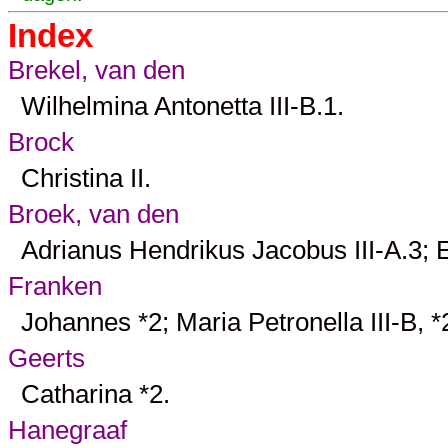
Index
Brekel, van den
Wilhelmina Antonetta
III-B.1
.
Brock
Christina
II
.
Broek, van den
Adrianus Hendrikus Jacobus
III-A.3
; 
Franken
Johannes *
2
; Maria Petronella
III-B
, *
Geerts
Catharina *
2
.
Hanegraaf