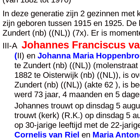
In deze generatie zijn 2 gezinnen met
zijn geboren tussen 1915 en 1925. De k
Zundert (nb) ((NL)) (7x). Er is moment
Johannes Franciscus v
III-A
(
II
) en
Johanna Maria Hoppenbr
te Zundert (nb) ((NL)) (molenstraa
1882 te Oisterwijk (nb) ((NL)), is
Zundert (nb) ((NL)) (akte 62 ), is 
werd 73 jaar, 4 maanden en 5 dage
Johannes trouwt op dinsdag 5 augus
trouwt (kerk) (R.K.) op dinsdag 5 a
op 30-jarige leeftijd met de 22-jari
Cornelis van Riel
en
Maria Anton