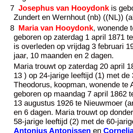
7
Josephus van Hooydonk
is geb
Zundert en Wernhout (nb) ((NL)) (ak
8
Maria van Hooydonk
, wonende te
geboren op zaterdag 1 april 1871 te
is overleden op vrijdag 3 februari 
jaar, 10 maanden en 2 dagen.
Maria trouwt op zaterdag 20 april 1
13 ) op 24-jarige leeftijd (1) met de
Theodorus, koopman, wonende te Ach
geboren op maandag 7 april 1862 te 
13 augustus 1926 te Nieuwmoer (an
en 6 dagen. Maria trouwt op donder
58-jarige leeftijd (2) met de 60-jari
Antonius Antonissen
en
Corneli