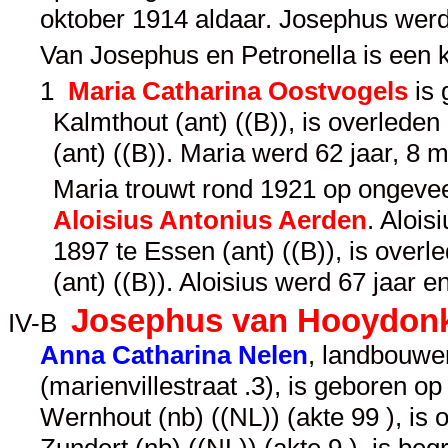
oktober 1914 aldaar. Josephus werd
Van Josephus en Petronella is een 
1
Maria Catharina Oostvogels
is 
Kalmthout (ant) ((B)), is overled
(ant) ((B)). Maria werd 62 jaar, 8
Maria trouwt rond 1921 op ongeveer
Aloisius Antonius Aerden
. Alois
1897 te Essen (ant) ((B)), is ove
(ant) ((B)). Aloisius werd 67 jaar 
Josephus van Hooydon
IV-B
Anna Catharina Nelen
, landbouwe
(marienvillestraat .3), is geboren 
Wernhout (nb) ((NL)) (akte 99 ), is 