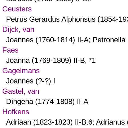
Ceusters
Petrus Gerardus Alphonsus (1854-1
Dijck, van
Joannes (1760-1814)
II-A
; Petronell
Faes
Joanna (1769-1809)
II-B
, *
1
Gagelmans
Joannes (?-?)
I
Gastel, van
Dingena (1774-1808)
II-A
Hofkens
Adriaan (1823-1823)
II-B.6
; Adrianus