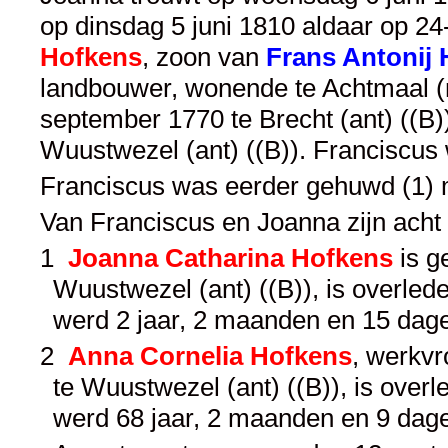
op dinsdag 5 juni 1810 aldaar op 24-
Hofkens
, zoon van
Frans Antonij
landbouwer, wonende te Achtmaal (n
september 1770 te Brecht (ant) ((B)
Wuustwezel (ant) ((B)). Franciscus
Franciscus was eerder gehuwd (1) 
Van Franciscus en Joanna zijn acht
1
Joanna Catharina Hofkens
is g
Wuustwezel (ant) ((B)), is overle
werd 2 jaar, 2 maanden en 15 dag
2
Anna Cornelia Hofkens
, werkvr
te Wuustwezel (ant) ((B)), is over
werd 68 jaar, 2 maanden en 9 dag