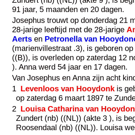
Zundert (nb) ((NL)) (akte 9 ), is b
91 jaar, 5 maanden en 20 dagen.
Josephus trouwt op donderdag 21 mei
28-jarige leeftijd met de 28-jarige
An
Aerts
en
Petronella van Hooydon
(marienvillestraat .3), is geboren o
((B)), is overleden op zaterdag 12 
). Anna werd 54 jaar en 17 dagen.
Van Josephus en Anna zijn acht kin
1
Levenloos van Hooydonk
is ge
op zaterdag 6 maart 1897 te Zundert
2
Louisa Catharina van Hooydo
Zundert (nb) ((NL)) (akte 3 ), is 
Roosendaal (nb) ((NL)). Louisa we