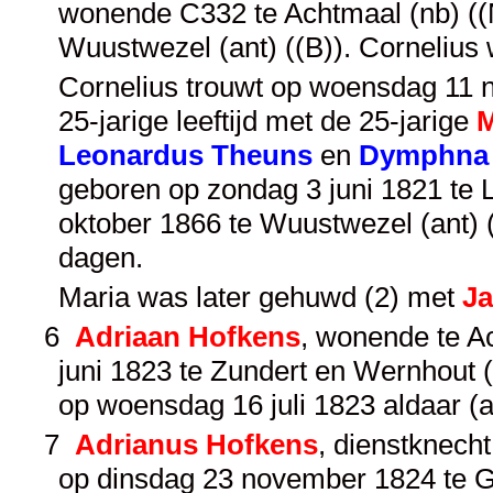
wonende C332 te Achtmaal (nb) ((N
Wuustwezel (ant) ((B)). Cornelius
Cornelius trouwt op woensdag 11 
25-jarige leeftijd met de 25-jarige
M
Leonardus Theuns
en
Dymphna 
geboren op zondag 3 juni 1821 te Lo
oktober 1866 te Wuustwezel (ant) 
dagen.
Maria was later gehuwd (2) met
Ja
6
Adriaan Hofkens
, wonende te Ac
juni 1823 te Zundert en Wernhout (
op woensdag 16 juli 1823 aldaar (a
7
Adrianus Hofkens
, dienstknech
op dinsdag 23 november 1824 te Gr.