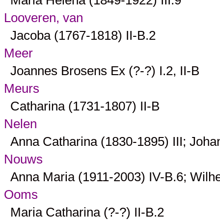
Looveren, van
Jacoba (1767-1818)
II-B.2
Meer
Joannes Brosens Ex (?-?)
I.2
,
II-B
Meurs
Catharina (1731-1807)
II-B
Nelen
Anna Catharina (1830-1895)
III
; Joha
Nouws
Anna Maria (1911-2003)
IV-B.6
; Wilh
Ooms
Maria Catharina (?-?)
II-B.2