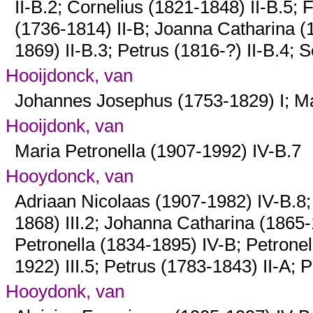
II-B.2
; Cornelius (1821-1848)
II-B.5
; 
(1736-1814)
II-B
; Joanna Catharina 
1869)
II-B.3
; Petrus (1816-?)
II-B.4
; 
Hooijdonck, van
Johannes Josephus (1753-1829)
I
; M
Hooijdonk, van
Maria Petronella (1907-1992)
IV-B.7
Hooydonck, van
Adriaan Nicolaas (1907-1982)
IV-B.8
1868)
III.2
; Johanna Catharina (1865
Petronella (1834-1895)
IV-B
; Petrone
1922)
III.5
; Petrus (1783-1843)
II-A
; 
Hooydonk, van