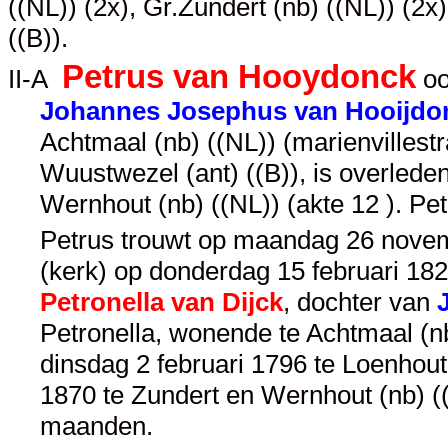
((NL)) (2x), Gr.Zundert (nb) ((NL)) (2x
((B)).
Petrus van Hooydonck
II-A
oo
Johannes Josephus van Hooijdon
Achtmaal (nb) ((NL)) (marienvillestr
Wuustwezel (ant) ((B)), is overlede
Wernhout (nb) ((NL)) (akte 12 ). Pe
Petrus trouwt op maandag 26 novemb
(kerk) op donderdag 15 februari 1821
Petronella van Dijck
, dochter van
Petronella, wonende te Achtmaal (nb)
dinsdag 2 februari 1796 te Loenhout 
1870 te Zundert en Wernhout (nb) ((
maanden.