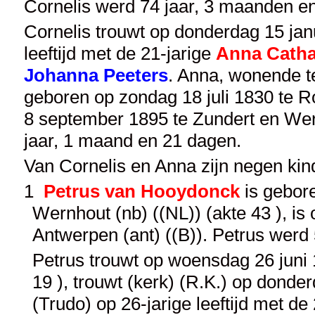
Cornelis werd 74 jaar, 3 maanden e
Cornelis trouwt op donderdag 15 janu
leeftijd met de 21-jarige
Anna Catha
Johanna Peeters
. Anna, wonende te
geboren op zondag 18 juli 1830 te R
8 september 1895 te Zundert en Wern
jaar, 1 maand en 21 dagen.
Van Cornelis en Anna zijn negen ki
1
Petrus van Hooydonck
is gebore
Wernhout (nb) ((NL)) (akte 43 ), i
Antwerpen (ant) ((B)). Petrus werd
Petrus trouwt op woensdag 26 juni 
19 ), trouwt (kerk) (R.K.) op donde
(Trudo) op 26-jarige leeftijd met de