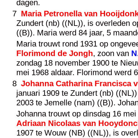
dagen.
7
Maria Petronella van Hooijdon
Zundert (nb) ((NL)), is overleden 
((B)). Maria werd 84 jaar, 5 maan
Maria trouwt rond 1931 op ongeveer
Florimond de Jongh
, zoon van
N
zondag 18 november 1900 te Nieuwm
mei 1968 aldaar. Florimond werd 6
8
Johanna Catharina Francisca
januari 1909 te Zundert (nb) ((NL)) 
2003 te Jemelle (nam) ((B)). Joha
Johanna trouwt op dinsdag 16 mei 1
Adriaan Nicolaas van Hooydonc
1907 te Wouw (NB) ((NL)), is over