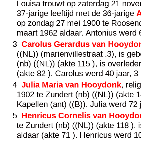
Louisa trouwt op zaterdag 21 nove
37-jarige leeftijd met de 36-jarige
A
op zondag 27 mei 1900 te Roosend
maart 1962 aldaar. Antonius werd 
3
Carolus Gerardus van Hooydo
((NL)) (marienvillestraat .3), is 
(nb) ((NL)) (akte 115 ), is overl
(akte 82 ). Carolus werd 40 jaar, 
4
Julia Maria van Hooydonk
, rel
1902 te Zundert (nb) ((NL)) (akte 
Kapellen (ant) ((B)). Julia werd 7
5
Henricus Cornelis van Hooydo
te Zundert (nb) ((NL)) (akte 118 )
aldaar (akte 71 ). Henricus werd 1