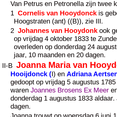
Van Petrus en Petronella zijn twee 
1
Cornelis van Hooydonck
is geb
Hoogstraten (ant) ((B)), zie
III
.
2
Johannes van Hooydonk
ook g
op vrijdag 4 oktober 1833 te Zunder
overleden op donderdag 24 augustu
jaar, 10 maanden en 20 dagen.
Joanna Maria van Hooy
II-B
Hooijdonck (
I
) en
Adriana Aertse
gedoopt op vrijdag 5 augustus 1785
waren
Joannes Brosens Ex Meer
e
donderdag 1 augustus 1833 aldaar.
dagen.
Joanna trouwt op woensdag 6 juni 18