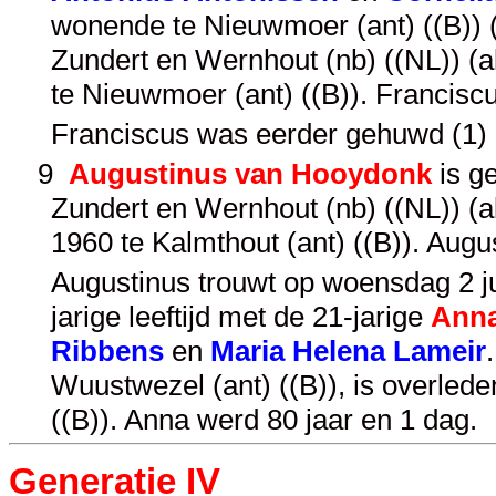
wonende te Nieuwmoer (ant) ((B)) 
Zundert en Wernhout (nb) ((NL)) (ak
te Nieuwmoer (ant) ((B)). Francisc
Franciscus was eerder gehuwd (1)
9
Augustinus van Hooydonk
is g
Zundert en Wernhout (nb) ((NL)) (a
1960 te Kalmthout (ant) ((B)). Aug
Augustinus trouwt op woensdag 2 ju
jarige leeftijd met de 21-jarige
Anna
Ribbens
en
Maria Helena Lameir
Wuustwezel (ant) ((B)), is overled
((B)). Anna werd 80 jaar en 1 dag.
Generatie IV