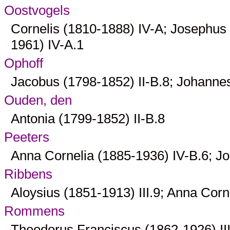
Oostvogels
Cornelis (1810-1888)
IV-A
; Josephus
1961)
IV-A.1
Ophoff
Jacobus (1798-1852)
II-B.8
; Johanne
Ouden, den
Antonia (1799-1852)
II-B.8
Peeters
Anna Cornelia (1885-1936)
IV-B.6
; J
Ribbens
Aloysius (1851-1913)
III.9
; Anna Corn
Rommens
Theodorus Franciscus (1862-1926)
II