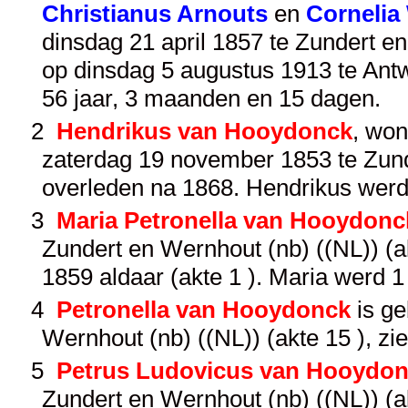
Christianus Arnouts
en
Corneli
dinsdag 21 april 1857 te Zundert en
op dinsdag 5 augustus 1913 te Antw
56 jaar, 3 maanden en 15 dagen.
2
Hendrikus van Hooydonck
, won
zaterdag 19 november 1853 te Zunde
overleden na 1868. Hendrikus werd
3
Maria Petronella van Hooydonc
Zundert en Wernhout (nb) ((NL)) (ak
1859 aldaar (akte 1 ). Maria werd 
4
Petronella van Hooydonck
is ge
Wernhout (nb) ((NL)) (akte 15 ), zi
5
Petrus Ludovicus van Hooydo
Zundert en Wernhout (nb) ((NL)) (ak