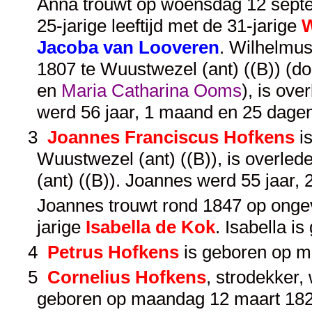
Anna trouwt op woensdag 12 septe
25-jarige leeftijd met de 31-jarige
W
Jacoba van Looveren
. Wilhelmus
1807 te Wuustwezel (ant) ((B)) (
en
Maria Catharina Ooms
), is ov
werd 56 jaar, 1 maand en 25 dagen
3
Joannes Franciscus Hofkens
is
Wuustwezel (ant) ((B)), is overle
(ant) ((B)). Joannes werd 55 jaar
Joannes trouwt rond 1847 op ongev
jarige
Isabella de Kok
. Isabella i
4
Petrus Hofkens
is geboren op m
5
Cornelius Hofkens
, strodekker,
geboren op maandag 12 maart 1821 