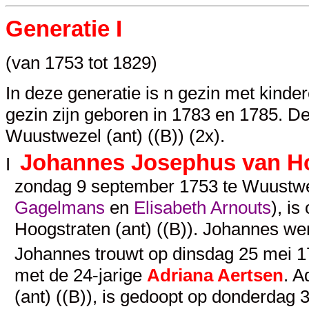
Generatie I
(van 1753 tot 1829)
In deze generatie is n gezin met kinde
gezin zijn geboren in 1783 en 1785. De k
Wuustwezel (ant) ((B)) (2x).
Johannes Josephus van H
I
zondag 9 september 1753 te Wuustwez
Gagelmans
en
Elisabeth Arnouts
), i
Hoogstraten (ant) ((B)). Johannes we
Johannes trouwt op dinsdag 25 mei 177
met de 24-jarige
Adriana Aertsen
. A
(ant) ((B)), is gedoopt op donderdag 3 