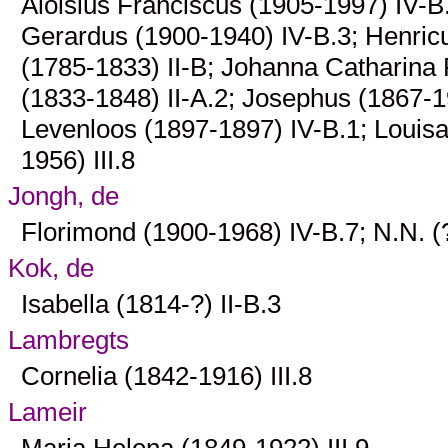
Aloisius Franciscus (1905-1997)
IV-B
Gerardus (1900-1940)
IV-B.3
; Henric
(1785-1833)
II-B
; Johanna Catharina
(1833-1848)
II-A.2
; Josephus (1867-
Levenloos (1897-1897)
IV-B.1
; Louis
1956)
III.8
Jongh, de
Florimond (1900-1968)
IV-B.7
; N.N. 
Kok, de
Isabella (1814-?)
II-B.3
Lambregts
Cornelia (1842-1916)
III.8
Lameir
Maria Helena (1849-1922)
III.9