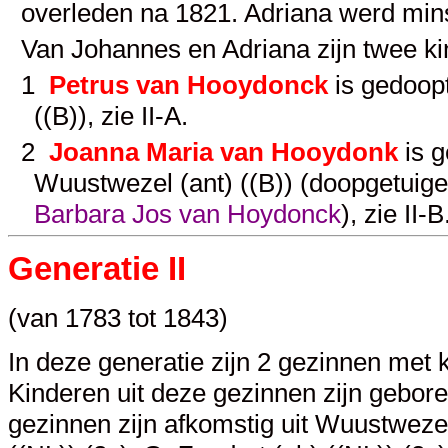
overleden na 1821. Adriana werd min
Van Johannes en Adriana zijn twee k
1
Petrus van Hooydonck
is gedoopt
((B)), zie
II-A
.
2
Joanna Maria van Hooydonk
is g
Wuustwezel (ant) ((B)) (doopgetui
Barbara Jos van Hoydonck
), zie
II-B
Generatie II
(van 1783 tot 1843)
In deze generatie zijn 2 gezinnen met 
Kinderen uit deze gezinnen zijn gebor
gezinnen zijn afkomstig uit Wuustwezel