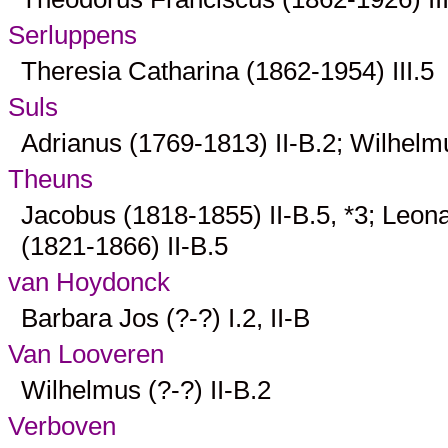
Serluppens
Theresia Catharina (1862-1954)
III.5
Suls
Adrianus (1769-1813)
II-B.2
; Wilhel
Theuns
Jacobus (1818-1855)
II-B.5
, *
3
; Leon
(1821-1866)
II-B.5
van Hoydonck
Barbara Jos (?-?)
I.2
,
II-B
Van Looveren
Wilhelmus (?-?)
II-B.2
Verboven