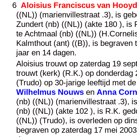
6
Aloisius Franciscus van Hooy
((NL)) (marienvillestraat .3), is 
Zundert (nb) ((NL)) (akte 180 ), i
te Achtmaal (nb) ((NL)) (H.Cornelis
Kalmthout (ant) ((B)), is begraven 
jaar en 14 dagen.
Aloisius trouwt op zaterdag 19 sep
trouwt (kerk) (R.K.) op donderdag 
(Trudo) op 30-jarige leeftijd met d
Wilhelmus Nouws
en
Anna Corne
(nb) ((NL)) (marienvillestraat .3),
(nb) ((NL)) (akte 102 ), is R.K. ge
((NL)) (Trudo), is overleden op di
begraven op zaterdag 17 mei 2003