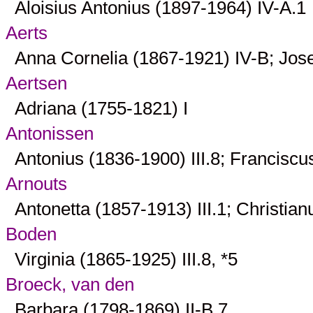
Aloisius Antonius (1897-1964)
IV-A.1
Aerts
Anna Cornelia (1867-1921)
IV-B
; Jos
Aertsen
Adriana (1755-1821)
I
Antonissen
Antonius (1836-1900)
III.8
; Francisc
Arnouts
Antonetta (1857-1913)
III.1
; Christia
Boden
Virginia (1865-1925)
III.8
, *
5
Broeck, van den
Barbara (1798-1869)
II-B.7