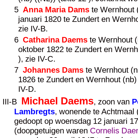
5
Anna Maria Dams
te Wernhout (
januari 1820 te Zundert en Wernhou
zie
IV-B
.
6
Catharina Daems
te Wernhout (
oktober 1822 te Zundert en Wernhou
), zie
IV-C
.
7
Johannes Dams
te Wernhout (n
1826 te Zundert en Wernhout (nb) (
IV-D
.
Michael Daems
III-B
, zoon van
P
Lambregts
, wonende te Achtmaal 
gedoopt op woensdag 12 januari 178
(doopgetuigen waren
Cornelis Da