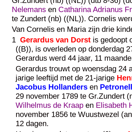
Gr.Zundert (nb) ((NL)) (dtb 8-36) 
Nelemans
en
Catharina Adrianus Fri
te Zundert (nb) ((NL)). Cornelis we
Van Cornelis en Maria zijn drie kin
1
Gerardus van Dorst
is gedoopt o
((B)), is overleden op donderdag 2
Gerardus werd 44 jaar, 11 maande
Gerardus trouwt op woensdag 24 ap
jarige leeftijd met de 21-jarige
Henr
Jacobus Hollanders
en
Petronel
29 november 1789 te Gr.Zundert (n
Wilhelmus de Kraap
en
Elisabeth 
november 1856 te Wuustwezel (ant)
12 dagen.