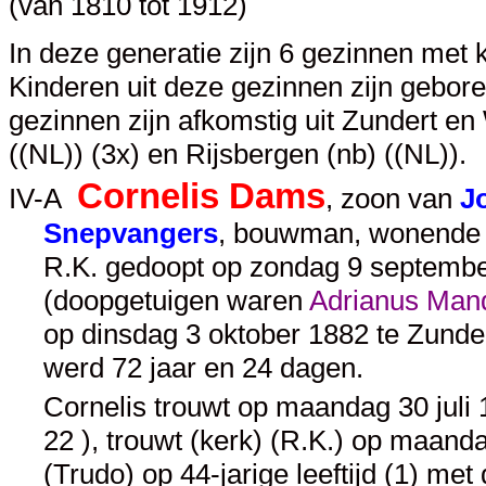
(van 1810 tot 1912)
In deze generatie zijn 6 gezinnen met 
Kinderen uit deze gezinnen zijn gebor
gezinnen zijn afkomstig uit Zundert en
((NL)) (3x) en Rijsbergen (nb) ((NL)).
Cornelis Dams
IV-A
, zoon van
J
Snepvangers
, bouwman, wonende te
R.K. gedoopt op zondag 9 september
(doopgetuigen waren
Adrianus Man
op dinsdag 3 oktober 1882 te Zunder
werd 72 jaar en 24 dagen.
Cornelis trouwt op maandag 30 juli 
22 ), trouwt (kerk) (R.K.) op maanda
(Trudo) op 44-jarige leeftijd (1) met