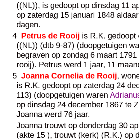
((NL)), is gedoopt op dinsdag 11 apr
op zaterdag 15 januari 1848 aldaa
dagen.
4
Petrus de Rooij
is R.K. gedoopt 
((NL)) (dtb 9-87) (doopgetuigen w
begraven op zondag 6 maart 1791 te
rooij). Petrus werd 1 jaar, 11 maa
5
Joanna Cornelia de Rooij
, wone
is R.K. gedoopt op zaterdag 24 dec
113) (doopgetuigen waren
Adrianu
op dinsdag 24 december 1867 te Zu
Joanna werd 76 jaar.
Joanna trouwt op donderdag 30 apr
(akte 15 ), trouwt (kerk) (R.K.) op