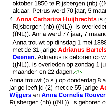
oktober 1850 te Rijsbergen (nb) ((N
aldaar. Petrus werd 70 jaar, 5 ma
4
Anna Catharina Huijbrechts
is 
Rijsbergen (nb) ((NL)), is overled
((NL)). Anna werd 77 jaar, 7 maan
Anna trouwt op dinsdag 1 mei 1888 t
met de 31-jarige
Adrianus Bartel
Deenen
. Adrianus is geboren op 
((NL)), is overleden op zondag 1 ju
maanden en 22 dagen.
<7>
Anna trouwt (b.s.) op donderdag 8 ap
jarige leeftijd (2) met de 55-jarige
A
Wijgers
en
Anna Cornelia Roover
Rijsbergen (nb) ((NL)), is geboren 