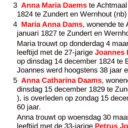
3
Anna Maria Daems
te Achtmaal 
1824 te Zundert en Wernhout (nb) 
4
Maria Anna Dams
, wonende te 
januari 1827 te Zundert en Wernhou
Maria trouwt op donderdag 4 maart
leeftijd met de 27-jarige
Joannes 
op dinsdag 14 december 1824 te Ek
Joannes werd hoogstens 38 jaar e
5
Anna Catharina Daams
, wonen
dinsdag 15 december 1829 te Zund
), is overleden op zondag 15 dece
60 jaar.
Anna trouwt op woensdag 30 maart 
leeftijd met de 33-jarige
Petrus J