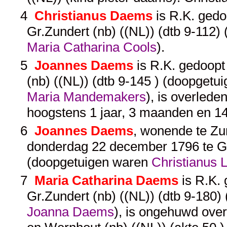
4
Christianus Daems
is R.K. gedo
Gr.Zundert (nb) ((NL)) (dtb 9-112
Maria Catharina Cools
).
5
Joannes Daems
is R.K. gedoopt
(nb) ((NL)) (dtb 9-145 ) (doopget
Maria Mandemakers
), is overled
hoogstens 1 jaar, 3 maanden en 1
6
Joannes Daems
, wonende te Zun
donderdag 22 december 1796 te Gr.
(doopgetuigen waren
Christianus
7
Maria Catharina Daems
is R.K. 
Gr.Zundert (nb) ((NL)) (dtb 9-180
Joanna Daems
), is ongehuwd over