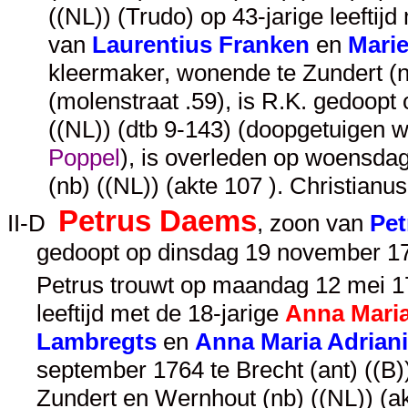
((NL)) (Trudo) op 43-jarige leeftij
van
Laurentius Franken
en
Marie
kleermaker, wonende te Zundert (nb
(molenstraat .59), is R.K. gedoopt
((NL)) (dtb 9-143) (doopgetuigen 
Poppel
), is overleden op woensda
(nb) ((NL)) (akte 107 ). Christian
Petrus Daems
II-D
, zoon van
Pet
gedoopt op dinsdag 19 november 175
Petrus trouwt op maandag 12 mei 17
leeftijd met de 18-jarige
Anna Mari
Lambregts
en
Anna Maria Adrian
september 1764 te Brecht (ant) ((B
Zundert en Wernhout (nb) ((NL)) (a