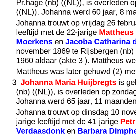
Pr.hage (nb) ((NL)), is overleden 
((NL)). Johanna werd 60 jaar, 8 m
Johanna trouwt op vrijdag 26 februa
leeftijd met de 22-jarige
Mattheus 
Moerkens
en
Jacoba Catharina 
november 1869 te Rijsbergen (nb) (
1960 aldaar (akte 3 ). Mattheus w
Mattheus was later gehuwd (2) me
3
Johanna Maria Huijbregts
is ge
(nb) ((NL)), is overleden op zondag
Johanna werd 65 jaar, 11 maanden
Johanna trouwt op dinsdag 10 nove
jarige leeftijd met de 41-jarige
Pet
Verdaasdonk
en
Barbara Dimph