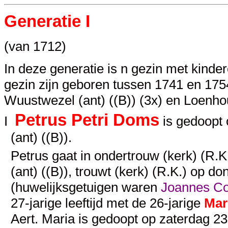
Generatie I
(van 1712)
In deze generatie is n gezin met kinde
gezin zijn geboren tussen 1741 en 1754.
Wuustwezel (ant) ((B)) (3x) en Loenhout
Petrus Petri Doms
I
is gedoopt 
(ant) ((B)).
Petrus gaat in ondertrouw (kerk) (R.K
(ant) ((B)), trouwt (kerk) (R.K.) op d
(huwelijksgetuigen waren
Joannes Cor
27-jarige leeftijd met de 26-jarige
Mar
Aert. Maria is gedoopt op zaterdag 2