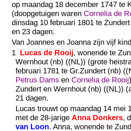
op maandag 18 december 1747 te Kl.
(doopgetuigen waren
Cornelia de Ro
dinsdag 10 februari 1801 te Zundert
en 23 dagen.
Van Joannes en Joanna zijn vijf kin
1
Lucas de Rooij
, wonende te Zund
Wernhout (nb) ((NL)) (grote heistr
februari 1781 te Gr.Zundert (nb) (
Petrus Dams
en
Cornelia de Rooij
Zundert en Wernhout (nb) ((NL)) (
21 dagen.
Lucas trouwt op maandag 14 mei 181
met de 28-jarige
Anna Donkers
, 
van Loon
. Anna, wonende te Zunde