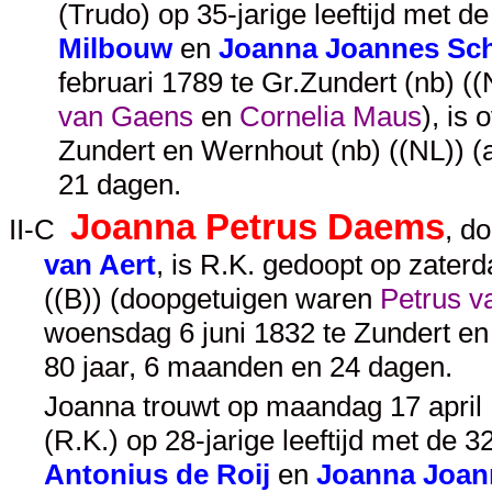
(Trudo) op 35-jarige leeftijd met d
Milbouw
en
Joanna Joannes Sc
februari 1789 te Gr.Zundert (nb) (
van Gaens
en
Cornelia Maus
), is
Zundert en Wernhout (nb) ((NL)) (
21 dagen.
Joanna Petrus Daems
II-C
, d
van Aert
, is R.K. gedoopt op zate
((B)) (doopgetuigen waren
Petrus v
woensdag 6 juni 1832 te Zundert en
80 jaar, 6 maanden en 24 dagen.
Joanna trouwt op maandag 17 april 1
(R.K.) op 28-jarige leeftijd met de 3
Antonius de Roij
en
Joanna Joan