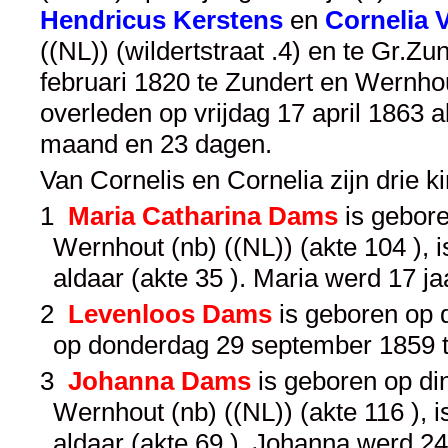
Hendricus Kerstens
en
Cornelia 
((NL)) (wildertstraat .4) en te Gr.Zu
februari 1820 te Zundert en Wernhout 
overleden op vrijdag 17 april 1863 a
maand en 23 dagen.
Van Cornelis en Cornelia zijn drie 
1
Maria Catharina Dams
is gebore
Wernhout (nb) ((NL)) (akte 104 ), 
aldaar (akte 35 ). Maria werd 17 j
2
Levenloos Dams
is geboren op 
op donderdag 29 september 1859 te
3
Johanna Dams
is geboren op di
Wernhout (nb) ((NL)) (akte 116 ), 
aldaar (akte 69 ). Johanna werd 2