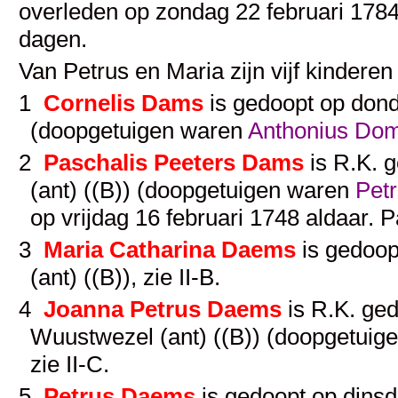
overleden op zondag 22 februari 1784
dagen.
Van Petrus en Maria zijn vijf kindere
1
Cornelis Dams
is gedoopt op donde
(doopgetuigen waren
Anthonius Do
2
Paschalis Peeters Dams
is R.K. g
(ant) ((B)) (doopgetuigen waren
Pet
op vrijdag 16 februari 1748 aldaar. 
3
Maria Catharina Daems
is gedoop
(ant) ((B)), zie
II-B
.
4
Joanna Petrus Daems
is R.K. ge
Wuustwezel (ant) ((B)) (doopgetui
zie
II-C
.
5
Petrus Daems
is gedoopt op dins