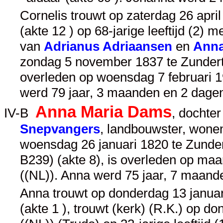
Cornelis trouwt op zaterdag 26 apri
(akte 12 ) op 68-jarige leeftijd (2) m
van
Adrianus Adriaansen
en
Anna
zondag 5 november 1837 te Zundert 
overleden op woensdag 7 februari 19
werd 79 jaar, 3 maanden en 2 dage
Anna Maria Dams
IV-B
, dochte
Snepvangers
, landbouwster, wonen
woensdag 26 januari 1820 te Zundert
B239) (akte 8), is overleden op ma
((NL)). Anna werd 75 jaar, 7 maand
Anna trouwt op donderdag 13 januar
(akte 1 ), trouwt (kerk) (R.K.) op d