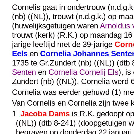
Cornelis gaat in ondertrouw (n.d.g.
(nb) ((NL)), trouwt (n.d.g.k.) op ma
(huwelijksgetuigen waren
Arnoldus 
trouwt (kerk) (R.K.) op maandag 16 
jarige leeftijd met de 39-jarige
Corne
Eels
en
Cornelia Johannes Sente
1735 te Gr.Zundert (nb) ((NL)) (dt
Senten
en
Cornelia Cornelij Els
), i
Zundert (nb) ((NL)). Cornelia werd 
Cornelia was eerder gehuwd (1) me
Van Cornelis en Cornelia zijn twee 
1
Jacoba Dams
is R.K. gedoopt op
((NL)) (dtb 8-241) (doopgetuigen 
begraven op donderdag 22 januari 1