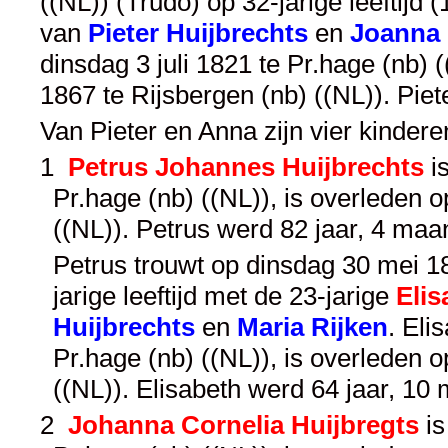
((NL)) (Trudo) op 32-jarige leeftijd 
van
Pieter Huijbrechts
en
Joanna 
dinsdag 3 juli 1821 te Pr.hage (nb) 
1867 te Rijsbergen (nb) ((NL)). Pie
Van Pieter en Anna zijn vier kinder
1
Petrus Johannes Huijbrechts
i
Pr.hage (nb) ((NL)), is overleden 
((NL)). Petrus werd 82 jaar, 4 ma
Petrus trouwt op dinsdag 30 mei 18
jarige leeftijd met de 23-jarige
Elis
Huijbrechts
en
Maria Rijken
. Eli
Pr.hage (nb) ((NL)), is overleden 
((NL)). Elisabeth werd 64 jaar, 1
2
Johanna Cornelia Huijbregts
is