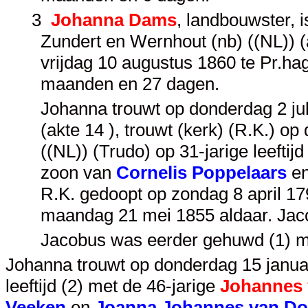
3
Johanna Dams
, landbouwster, 
Zundert en Wernhout (nb) ((NL)) (a
vrijdag 10 augustus 1860 te Pr.hag
maanden en 27 dagen.
Johanna trouwt op donderdag 2 jul
(akte 14 ), trouwt (kerk) (R.K.) op
((NL)) (Trudo) op 31-jarige leeftij
zoon van
Cornelis Poppelaars
e
R.K. gedoopt op zondag 8 april 179
maandag 21 mei 1855 aldaar. Jac
Jacobus was eerder gehuwd (1) 
Johanna trouwt op donderdag 15 januari
leeftijd (2) met de 46-jarige
Johannes 
Veeken
en
Joanna Johannes van Do