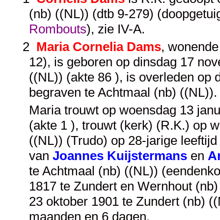
(nb) ((NL)) (dtb 9-279) (doopgetu
Rombouts
), zie
IV-A
.
2
Maria Cornelia Dams
, wonende 
12), is geboren op dinsdag 17 no
((NL)) (akte 86 ), is overleden op 
begraven te Achtmaal (nb) ((NL))
Maria trouwt op woensdag 13 janu
(akte 1 ), trouwt (kerk) (R.K.) op
((NL)) (Trudo) op 28-jarige leeftij
van
Joannes Kuijstermans
en
A
te Achtmaal (nb) ((NL)) (eendenko
1817 te Zundert en Wernhout (nb) 
23 oktober 1901 te Zundert (nb) ((
maanden en 6 dagen.