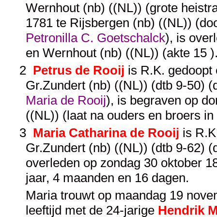
Wernhout (nb) ((NL)) (grote heistra
1781 te Rijsbergen (nb) ((NL)) (d
Petronilla C. Goetschalck
), is ove
en Wernhout (nb) ((NL)) (akte 15 
2
Petrus de Rooij
is R.K. gedoopt
Gr.Zundert (nb) ((NL)) (dtb 9-50)
Maria de Rooij
), is begraven op d
((NL)) (laat na ouders en broers i
3
Maria Catharina de Rooij
is R.K
Gr.Zundert (nb) ((NL)) (dtb 9-62)
overleden op zondag 30 oktober 183
jaar, 4 maanden en 16 dagen.
Maria trouwt op maandag 19 novemb
leeftijd met de 24-jarige
Hendrik M