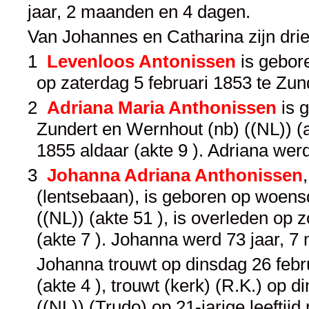
jaar, 2 maanden en 4 dagen.
Van Johannes en Catharina zijn dri
1
Levenloos Antonissen
is gebore
op zaterdag 5 februari 1853 te Zun
2
Adriana Maria Anthonissen
is 
Zundert en Wernhout (nb) ((NL)) (ak
1855 aldaar (akte 9 ). Adriana we
3
Johanna Adriana Anthonissen
(lentsebaan), is geboren op woens
((NL)) (akte 51 ), is overleden op 
(akte 7 ). Johanna werd 73 jaar, 
Johanna trouwt op dinsdag 26 febr
(akte 4 ), trouwt (kerk) (R.K.) op 
((NL)) (Trudo) op 21-jarige leeftij