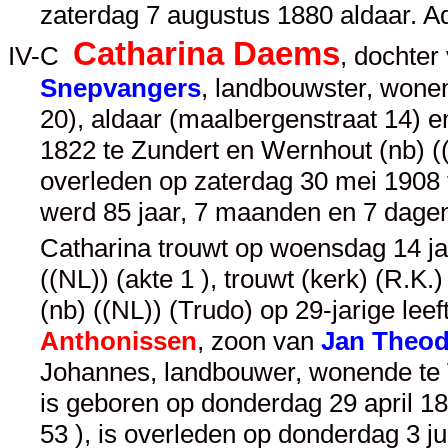
zaterdag 7 augustus 1880 aldaar. A
Catharina Daems
IV-C
, dochter
Snepvangers
, landbouwster, wonen
20), aldaar (maalbergenstraat 14) 
1822 te Zundert en Wernhout (nb) ((N
overleden op zaterdag 30 mei 1908 t
werd 85 jaar, 7 maanden en 7 dage
Catharina trouwt op woensdag 14 ja
((NL)) (akte 1 ), trouwt (kerk) (R.K
(nb) ((NL)) (Trudo) op 29-jarige leef
Anthonissen
, zoon van
Jan Theod
Johannes, landbouwer, wonende te 
is geboren op donderdag 29 april 18
53 ), is overleden op donderdag 3 j