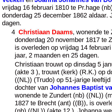
vrijdag 16 februari 1810 te Pr.hage (nb
donderdag 25 december 1862 aldaar. 
dagen.
4
Christiaan Daams
, wonende te 
donderdag 20 november 1817 te Zun
is overleden op vrijdag 14 februar
jaar, 2 maanden en 25 dagen.
Christiaan trouwt op dinsdag 5 ja
(akte 3 ), trouwt (kerk) (R.K.) op
((NL)) (Trudo) op 51-jarige leeftij
dochter van
Johannes Baptist va
wonende te Zundert (nb) ((NL)) (
1827 te Brecht (ant) ((B)), is ove
(nb) ((NL)) (akte 12 ). Johanna w