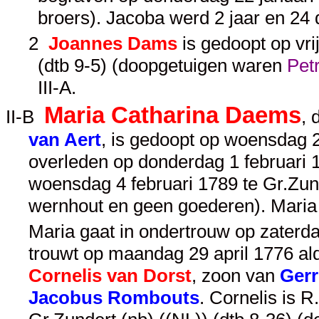
broers). Jacoba werd 2 jaar en 24
2
Joannes Dams
is gedoopt op vri
(dtb 9-5) (doopgetuigen waren
Pet
III-A
.
Maria Catharina Daems
II-B
, 
van Aert
, is gedoopt op woensdag 2
overleden op donderdag 1 februari 1
woensdag 4 februari 1789 te Gr.Zund
wernhout en geen goederen). Maria
Maria gaat in ondertrouw op zaterda
trouwt op maandag 29 april 1776 alda
Cornelis van Dorst
, zoon van
Gerr
Jacobus Rombouts
. Cornelis is R