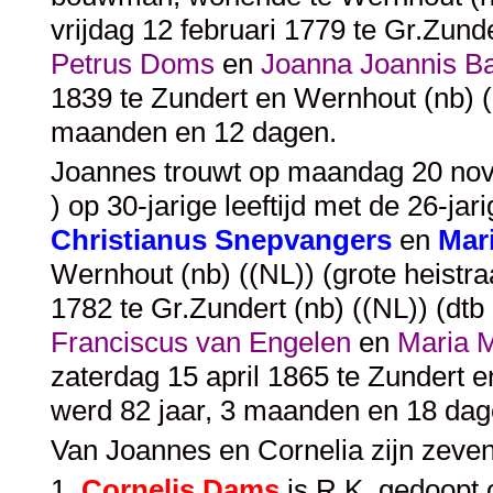
vrijdag 12 februari 1779 te Gr.Zund
Petrus Doms
en
Joanna Joannis B
1839 te Zundert en Wernhout (nb) (
maanden en 12 dagen.
Joannes trouwt op maandag 20 nove
) op 30-jarige leeftijd met de 26-jar
Christianus Snepvangers
en
Mar
Wernhout (nb) ((NL)) (grote heistr
1782 te Gr.Zundert (nb) ((NL)) (dt
Franciscus van Engelen
en
Maria 
zaterdag 15 april 1865 te Zundert e
werd 82 jaar, 3 maanden en 18 dag
Van Joannes en Cornelia zijn zeve
1
Cornelis Dams
is R.K. gedoopt 