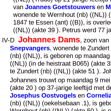
van
Joannes Goetstouwers
en
M
wonende te Wernhout (nb) ((NL)) (l
1847 te Essen (ant) ((B)), is overl
((NL)) (akte 39 ). Petrus werd 77 
Johannes Dams
IV-D
, zoon van
Snepvangers
, wonende te Zundert 
(nb) ((NL)), is geboren op maandag
((NL)) (in de heistraat B065) (akte
te Zundert (nb) ((NL)) (akte 51 ). 
Johannes trouwt op maandag 9 mei 
(akte 20 ) op 37-jarige leeftijd met 
Josephus Oostvogels
en
Cornelia
(nb) ((NL)) (oekelsebaan .1), is ge
Wernhout (nb) ((NL)) (akte 50 ), is 