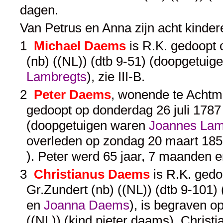
dagen.
Van Petrus en Anna zijn acht kinde
1
Michael Daems
is R.K. gedoopt 
(nb) ((NL)) (dtb 9-51) (doopgetui
Lambregts
), zie
III-B
.
2
Peter Daems
, wonende te Achtma
gedoopt op donderdag 26 juli 1787 
(doopgetuigen waren
Joannes Lam
overleden op zondag 20 maart 1853
). Peter werd 65 jaar, 7 maanden 
3
Christianus Daems
is R.K. gedo
Gr.Zundert (nb) ((NL)) (dtb 9-101
en
Joanna Daems
), is begraven o
((NL)) (kind pieter daams). Chris