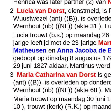
Henrica was later partner (2) van
N
2
Lucia van Dorst
, dienstmeid, i
Wuustwezel (ant) ((B)), is overled
Wernhout (nb) ((NL)) (akte 31 ). 
Lucia trouwt (b.s.) op maandag 26 
jarige leeftijd met de 23-jarige
Mar
Matheusen
en
Anna Jacoba de 
gedoopt op dinsdag 8 augustus 1797
29 juni 1827 aldaar. Martinus wer
3
Maria Catharina van Dorst
is g
(ant) ((B)), is overleden op donde
Wernhout (nb) ((NL)) (akte 68 ). 
Maria trouwt op maandag 30 juni 1
10 ), trouwt (kerk) (R.K.) op maand