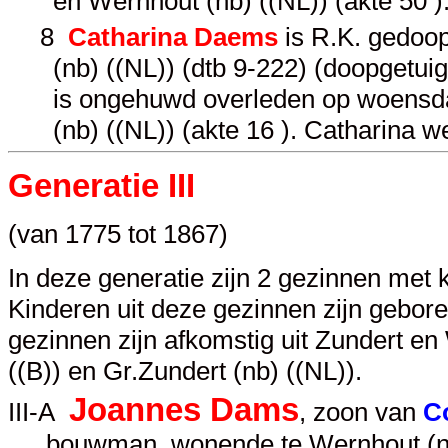
en Wernhout (nb) ((NL)) (akte 50 
8
Catharina Daems
is R.K. gedoop
(nb) ((NL)) (dtb 9-222) (doopgetu
is ongehuwd overleden op woensda
(nb) ((NL)) (akte 16 ). Catharina 
Generatie III
(van 1775 tot 1867)
In deze generatie zijn 2 gezinnen met 
Kinderen uit deze gezinnen zijn gebor
gezinnen zijn afkomstig uit Zundert en
((B)) en Gr.Zundert (nb) ((NL)).
Joannes Dams
III-A
, zoon van
C
bouwman, wonende te Wernhout (nb) 